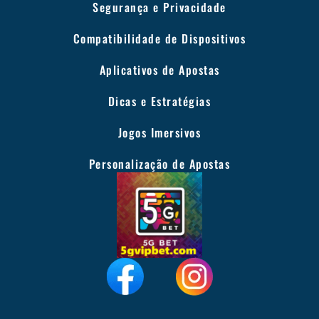
Segurança e Privacidade
Compatibilidade de Dispositivos
Aplicativos de Apostas
Dicas e Estratégias
Jogos Imersivos
Personalização de Apostas