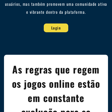
usuários, mas também promovem uma comunidade ativa
e vibrante dentro da plataforma.
Login
As regras que regem
os jogos online estão
em constante